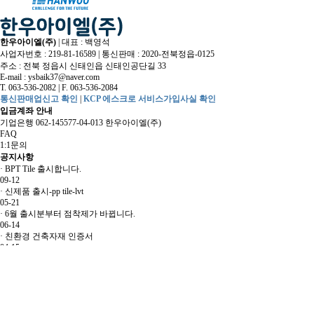
한우아이엘(주)
|
대표 : 백영석
사업자번호 : 219-81-16589
|
통신판매 : 2020-전북정읍-0125
주소 : 전북 정읍시 신태인읍 신태인공단길 33
E-mail :
ysbaik37@naver.com
T. 063-536-2082
|
F. 063-536-2084
통신판매업신고 확인
|
KCP 에스크로 서비스가입사실 확인
입금계좌 안내
기업은행 062-145577-04-013 한우아이엘(주)
FAQ
1:1문의
공지사항
·
BPT Tile 출시합니다.
09-12
·
신제품 출시-pp tile-lvt
05-21
·
6월 출시분부터 점착제가 바뀝니다.
06-14
·
친환경 건축자재 인증서
04-15
·
marble deco tile 출시합니다.
02-07
Copyright
© 한우아이엘(주). All Rights Reserved.