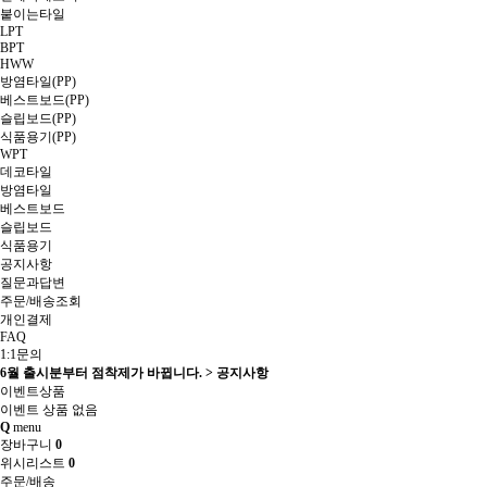
붙이는타일
LPT
BPT
HWW
방염타일(PP)
베스트보드(PP)
슬립보드(PP)
식품용기(PP)
WPT
데코타일
방염타일
베스트보드
슬립보드
식품용기
공지사항
질문과답변
주문/배송조회
개인결제
FAQ
1:1문의
6월 출시분부터 점착제가 바뀝니다. > 공지사항
이벤트상품
이벤트 상품 없음
Q
menu
장바구니
0
위시리스트
0
주문/배송