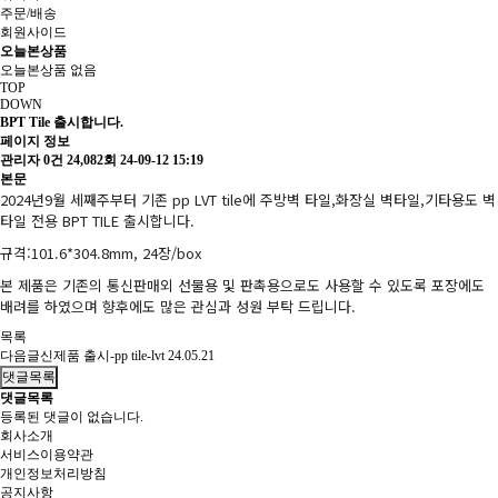
주문/배송
회원사이드
오늘본상품
오늘본상품 없음
TOP
DOWN
BPT Tile 출시합니다.
페이지 정보
관리자
0건
24,082회
24-09-12 15:19
본문
2024년9월 세째주부터 기존 pp LVT tile에 주방벽 타일,화장실 벽타일,기타용도 벽
타일 전용 BPT TILE 출시합니다.
규격:101.6*304.8mm, 24장/box
본 제품은 기존의 통신판매외 선물용 및 판촉용으로도 사용할 수 있도록 포장에도
배려를 하였으며 향후에도 많은 관심과 성원 부탁 드립니다.
목록
다음글
신제품 출시-pp tile-lvt
24.05.21
댓글목록
댓글목록
등록된 댓글이 없습니다.
회사소개
서비스이용약관
개인정보처리방침
공지사항