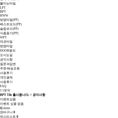
붙이는타일
LPT
BPT
HWW
방염타일(PP)
베스트보드(PP)
슬립보드(PP)
식품용기(PP)
WPT
데코타일
방염타일
DOOR용피
오시는길
공지사항
질문과답변
주문/배송조회
사용후기
개인결제
사용후기
FAQ
1:1문의
BPT Tile 출시합니다. > 공지사항
이벤트상품
이벤트 상품 없음
Q
menu
장바구니
0
위시리스트
0