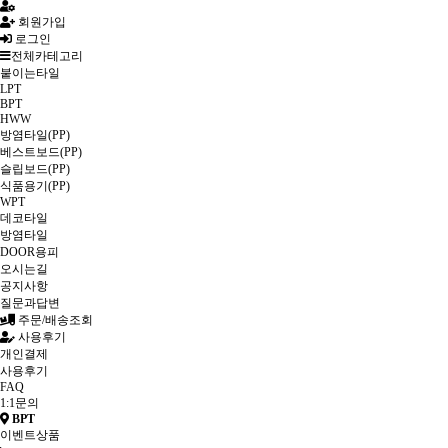
회원가입
로그인
전체카테고리
붙이는타일
LPT
BPT
HWW
방염타일(PP)
베스트보드(PP)
슬립보드(PP)
식품용기(PP)
WPT
데코타일
방염타일
DOOR용피
오시는길
공지사항
질문과답변
주문/배송조회
사용후기
개인결제
사용후기
FAQ
1:1문의
BPT
이벤트상품