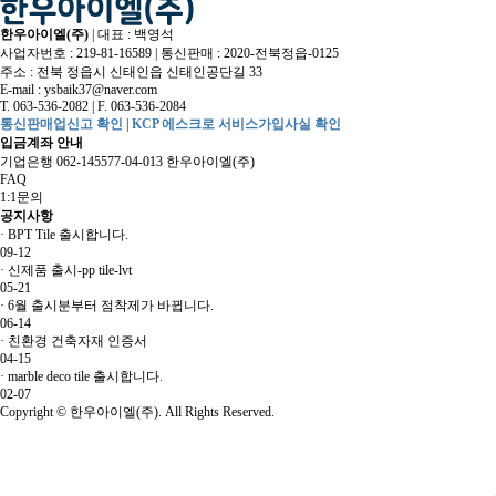
한우아이엘(주)
|
대표 : 백영석
사업자번호 : 219-81-16589
|
통신판매 : 2020-전북정읍-0125
주소 : 전북 정읍시 신태인읍 신태인공단길 33
E-mail :
ysbaik37@naver.com
T. 063-536-2082
|
F. 063-536-2084
통신판매업신고 확인
|
KCP 에스크로 서비스가입사실 확인
입금계좌 안내
기업은행 062-145577-04-013 한우아이엘(주)
FAQ
1:1문의
공지사항
·
BPT Tile 출시합니다.
09-12
·
신제품 출시-pp tile-lvt
05-21
·
6월 출시분부터 점착제가 바뀝니다.
06-14
·
친환경 건축자재 인증서
04-15
·
marble deco tile 출시합니다.
02-07
Copyright
© 한우아이엘(주). All Rights Reserved.