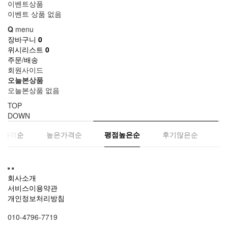
이벤트상품
이벤트 상품 없음
Q
menu
장바구니
0
위시리스트
0
주문/배송
회원사이드
오늘본상품
오늘본상품 없음
TOP
DOWN
은가격순
높은가격순
평점높은순
후기많은순
회사소개
서비스이용약관
개인정보처리방침
010-4796-7719