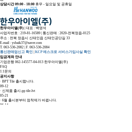
상담시간 09:00 - 18:00
휴무 - 일요일 및 공휴일
한우아이엘(주)
|
대표 : 백영석
사업자번호 : 219-81-16589
|
통신판매 : 2020-전북정읍-0125
주소 : 전북 정읍시 신태인읍 신태인공단길 33
E-mail :
ysbaik37@naver.com
T. 063-536-2082
|
F. 063-536-2084
통신판매업신고 확인
|
KCP 에스크로 서비스가입사실 확인
입금계좌 안내
기업은행 062-145577-04-013 한우아이엘(주)
FAQ
1:1문의
공지사항
·
BPT Tile 출시합니다.
09-12
·
신제품 출시-pp tile-lvt
05-21
·
6월 출시분부터 점착제가 바뀝니다.
06-14
·
친환경 건축자재 인증서
04-15
·
marble deco tile 출시합니다.
02-07
Copyright
© 한우아이엘(주). All Rights Reserved.