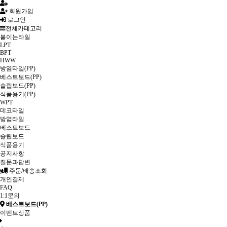
회원가입
로그인
전체카테고리
붙이는타일
LPT
BPT
HWW
방염타일(PP)
베스트보드(PP)
슬립보드(PP)
식품용기(PP)
WPT
데코타일
방염타일
베스트보드
슬립보드
식품용기
공지사항
질문과답변
주문/배송조회
개인결제
FAQ
1:1문의
베스트보드(PP)
이벤트상품